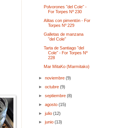
Polvorones "del Cole" -
For Torpes Nº 230
Alitas con pimentón - For
Torpes Nº 229
Galletas de manzana
"del Cole"
Tarta de Santiago "del
Cole" - For Torpes Nº
228
Mar MitaKo (Marmitako)
►
noviembre
(9)
►
octubre
(9)
►
septiembre
(8)
►
agosto
(15)
►
julio
(12)
►
junio
(13)