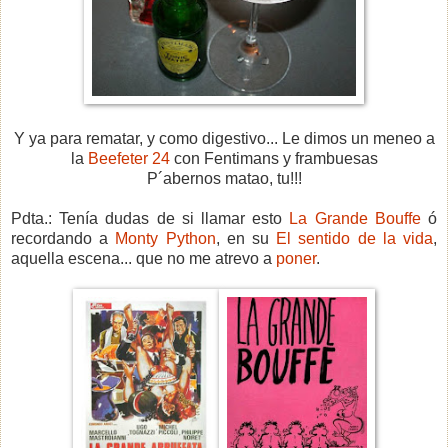
Y ya para rematar, y como digestivo... Le dimos un meneo a
la
Beefeter 24
con Fentimans y frambuesas
P´abernos matao, tu!!!
Pdta.: Tenía dudas de si llamar esto
La Grande Bouffe
ó
recordando a
Monty Python
, en su
El sentido de la vida
,
aquella escena... que no me atrevo a
poner
.