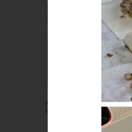
Picamos las setas lo más pequeñas posibl
aceite.