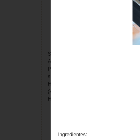
Se publicó en 2012, allá por julio
Aplico alguna variación pero en esencia 
Puedes cambiar el tipo de setas o los can
siquiera hay que cocer.
He revisado toda la receta y he añadido 
¡Vamos con ella!
Hoy los he hecho "para llevar".