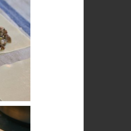
Blog recomendado
 de foie
e Leche
tequilla
e oiliva
e Harina
moscada
Sal
 de foie
Archivo del blog
►
2026
(46)
oco de
►
2025
(141)
►
2024
(9)
►
2020
(15)