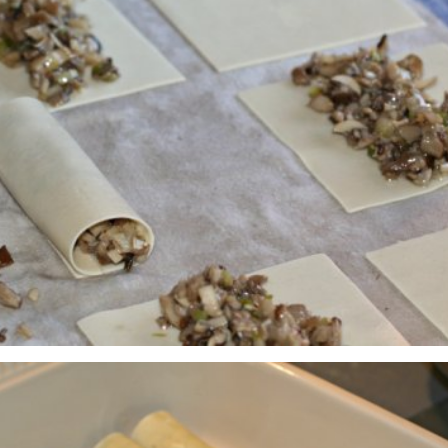
Para la bechamel
800 ml d
30 g de Man
30 g de Aceite d
60 g d
Nuez 
150 g
es y las rehogamos con los ajetes, picados muy finos, en un p