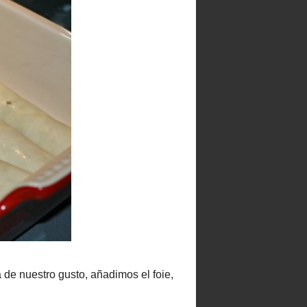
►
2019
(23)
►
2018
(17)
►
2017
(34)
►
2016
(79)
►
2015
(89)
►
2014
(111)
►
2013
(151)
▼
2012
(154)
►
diciembre
(16)
►
noviembre
(15)
►
octubre
(13)
►
septiembre
(9)
►
agosto
(1)
▼
julio
(13)
Soufle de naranja y
limón