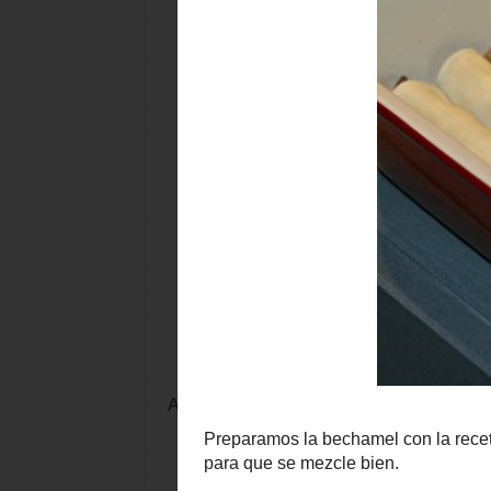
Añadimos las setas picadas, a fuego baj