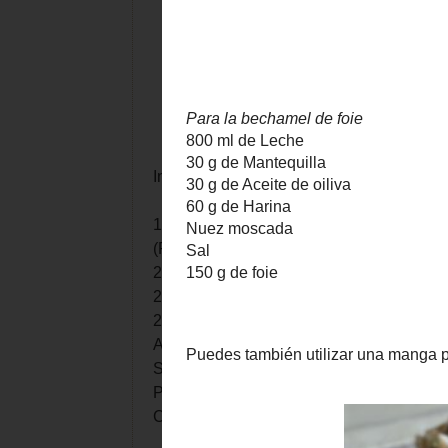
Ingredientes:
1 manojo de ajos tiernos
(Puedes poner 6-8 chalotas)
200 gr de setas de cardo
200 gr de champiñones
200 gr setas shiitake
Aceite
Sal
Pimienta
Canelones precocidos o tubos.