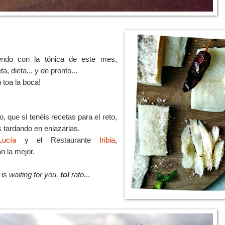
endo con la tónica de este mes,
eta, dieta... y de pronto...
n toa la boca!
, que si tenéis recetas para el reto,
s tardando en enlazarlas.
ucía
y el Restaurante
Iribia
,
n la mejor.
is
waiting for you,
tol
rato
...