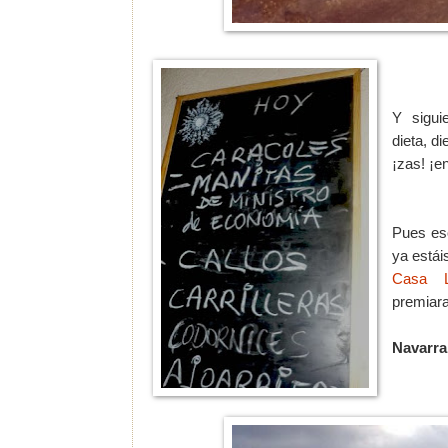
Y sigui
dieta, di
¡zas! ¡e
Pues eso
ya estái
Casa L
premiara
Navarra