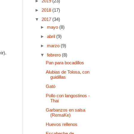
►
2019
(23)
►
2018
(17)
▼
2017
(34)
►
mayo
(8)
►
abril
(9)
►
marzo
(9)
ir).
▼
febrero
(8)
Pan para bocadillos
Alubias de Tolosa, con
guidillas
Gató
Pollo con langostinos -
Thai
Garbanzos en salsa
(RemaKe)
Huevos rellenos
Escabeche de