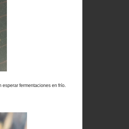
Seguidores
100 cafés y 2000
Paracetamoles