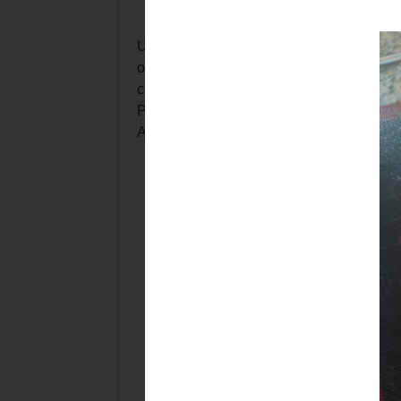
Unos que si con crema pastelera haciendo 
opcionalmente con mazapán clarificado; y 
cubierta de almendras, piñones y azúcar.
Preparas c
rema pastelera, crema de choco
A tu gusto.