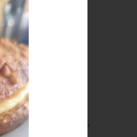
perar
Blog recomendado
Archivo del blog
▼
2026
(46)
►
julio
(8)
▼
junio
(9)
Rigatoni con pesto de
limón