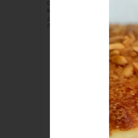
Debes empezar el día de antes con el pre
fermentaciones en frío.
¿Que? ¿Le damos?
¡Venga!