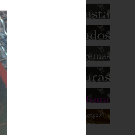
es,
,