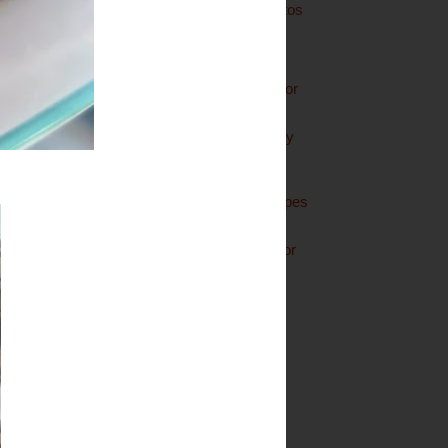
Tarta mousse de frutos
rojos
Coca de San Joan
Cabrito milanesa - For
Torpes nº 237
Pavlova de tiramisú y
fresas
Empanadillas de
bacoreta - For Torpes
nº 236
Lenguas de gato - For
Torpes Nº 235
Pollo con setas
Coca de cerezas
►
mayo
(11)
►
abril
(8)
►
marzo
(7)