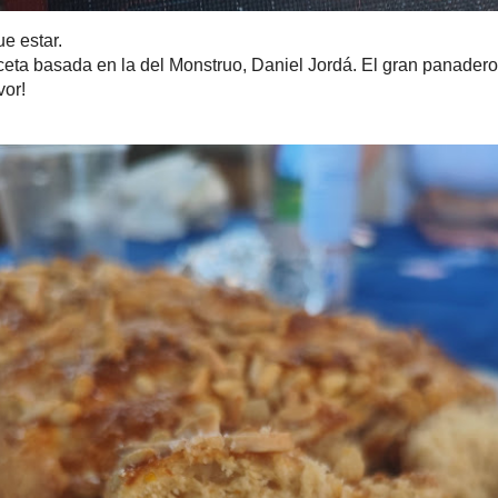
tar.
 basada en la del Monstruo,
Daniel Jordá
. El gran panadero, rep