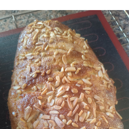
dibujines por encima, otros, que con frutas confitadas y piñon
en este caso te la dejo para rellenar como si fuera un bocadillo
late o nata y hasta que te la acabes.