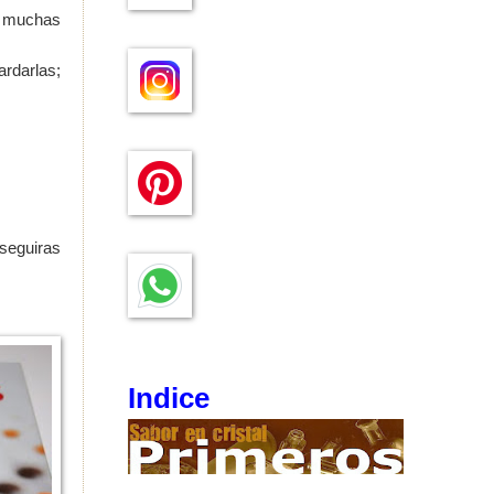
s muchas
ardarlas;
eguiras
Indice