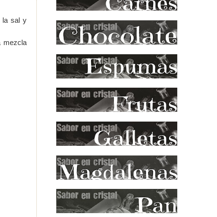
 la sal y
a mezcla