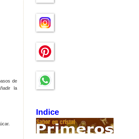
pasos de
ñadir la
Indice
úcar.