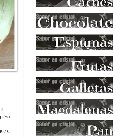
i!
piés).
gue a