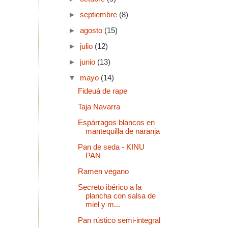
►
septiembre
(8)
►
agosto
(15)
►
julio
(12)
►
junio
(13)
▼
mayo
(14)
Fideuá de rape
Taja Navarra
Espárragos blancos en
mantequilla de naranja
Pan de seda - KINU
PAN
Ramen vegano
Secreto ibérico a la
plancha con salsa de
miel y m...
Pan rústico semi-integral