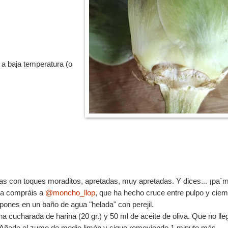
 a baja temperatura (o
s con toques moraditos, apretadas, muy apretadas. Y dices... ¡pa´m
 la compráis a
@moncho_llop
, que ha hecho cruce entre pulpo y ciem
 pones en un baño de agua "helada" con perejil.
 cucharada de harina (20 gr.) y 50 ml de aceite de oliva. Que no lle
 Añade el zumo de medio limón y sigue removiendo 1 minuto más.