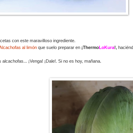
cetas con este maravilloso ingrediente.
Alcachofas al limón
que suelo preparar en
¡Thermo
LoKura
!,
haciénd
 alcachofas... ¡Venga! ¡Dale!. Si no es hoy, mañana.