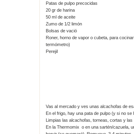
Patas de pulpo precocidas
20 gr de harina
50 ml de aceite
Zumo de 1/2 limón
Bolsas de vació
Roner, horno de vapor o cubeta, para cocinar
termómetro)
Perejil
Vas al mercado y ves unas alcachofas de esa
En el frigo, hay una pata de pulpo (y si no se
Limpias las alcachofas, torneas, cortas y las
En la Thermomix o en una sartén/cazuela, una
hervir (se quemará). Remueve, 3-4 minutos.