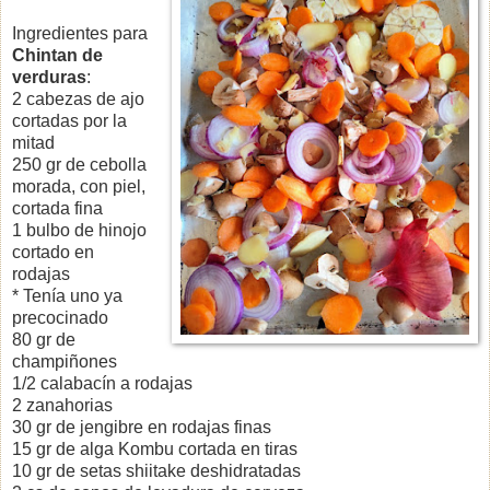
Ingredientes para
Chintan de
verduras
:
2 cabezas de ajo
cortadas por la
mitad
250 gr de cebolla
morada, con piel,
cortada fina
1 bulbo de hinojo
cortado en
rodajas
* Tenía uno ya
precocinado
80 gr de
champiñones
1/2 calabacín a rodajas
2 zanahorias
30 gr de jengibre en rodajas finas
15 gr de alga Kombu cortada en tiras
10 gr de setas shiitake deshidratadas