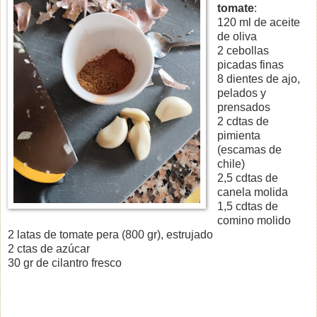
tomate
:
120 ml de aceite
de oliva
2 cebollas
picadas finas
8 dientes de ajo,
pelados y
prensados
2 cdtas de
pimienta
(escamas de
chile)
2,5 cdtas de
canela molida
1,5 cdtas de
comino molido
2 latas de tomate pera (800 gr), estrujado
2 ctas de azúcar
30 gr de cilantro fresco