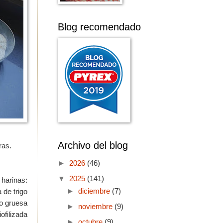
Blog recomendado
Archivo del blog
ras.
►
2026
(46)
▼
2025
(141)
 harinas:
 de trigo
►
diciembre
(7)
no gruesa
►
noviembre
(9)
iofilizada
►
octubre
(9)