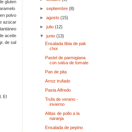
de gluten
 caramelo
►
septiembre
(8)
 en polvo
►
agosto
(15)
de azúcar
►
julio
(12)
stantáneo
 de aceite
▼
junio
(13)
gr. de sal
Ensalada tibia de pak
choi
Pastel de parmigiana
con salsa de tomate
Pan de pita
Arroz trufado
Pasta Alfredo
. El
Trufa de verano -
invierno
Alitas de pollo a la
naranja
Ensalada de pepino