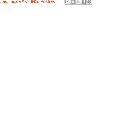
utas
,
Indice A-Z
,
INS
,
Postres