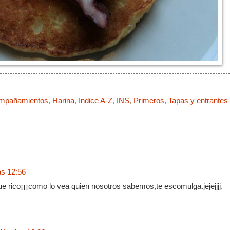
mpañamientos
,
Harina
,
Indice A-Z
,
INS
,
Primeros
,
Tapas y entrantes
as 12:56
ue rico¡¡¡como lo vea quien nosotros sabemos,te escomulga.jejejjjj.