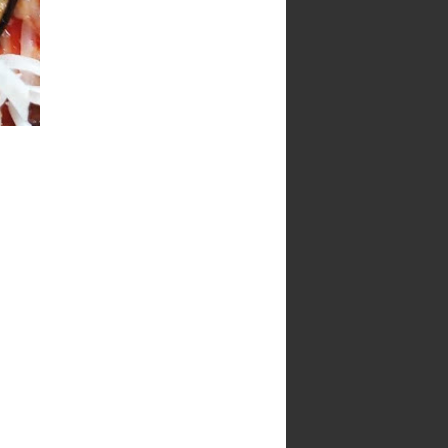
Blog recomendado
Archivo del blog
►
2026
(46)
▼
2025
(141)
erduras
►
diciembre
(7)
►
noviembre
(9)
►
octubre
(9)