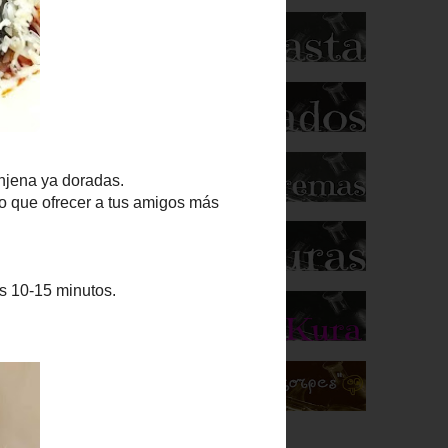
das.
a tus
os.