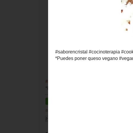
#saborencristal
#cocinoterapia
#cookingforto
*Puedes poner queso vegano
#vegan
#vegan
at
domingo, mayo 11, 2025
Labels:
ForT