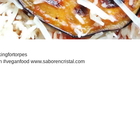
rpes
food
www.saborencristal.com
orpes
,
Indice A-Z
,
Primeros
,
Segundos
,
Tapas y entrantes
,
vegano
,
V