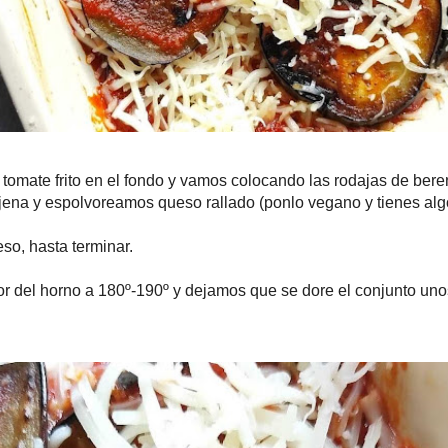
rito en el fondo y vamos colocando las rodajas de berenjena ya dora
olvoreamos queso rallado (ponlo vegano y tienes algo que ofrecer 
a terminar.
orno a 180º-190º y dejamos que se dore el conjunto unos 10-15 minut