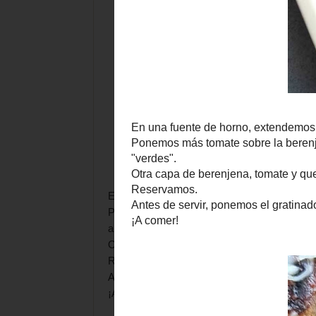
En una fuente de horno, extendemos tomate f
Ponemos más tomate sobre la berenjena y esp
amigos más "verdes".
Otra capa de berenjena, tomate y queso, hast
Reservamos.
Antes de servir, ponemos el gratinador del h
¡A comer!