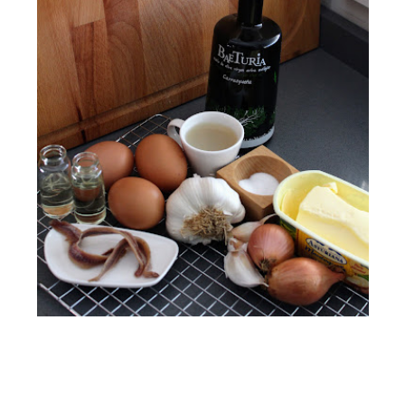
la receta original,
 ir variando según