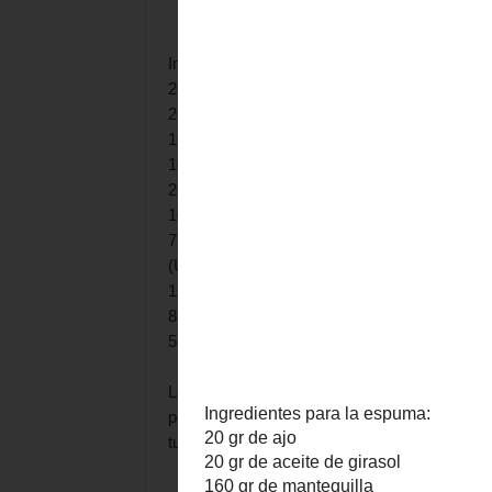
Ingredientes para la espuma:
20 gr de ajo
20 gr de aceite de girasol
160 gr de mantequilla
10 gr de aceite de oliva
20 gr de chalotas
10 gr de anchoas
75 gr de jugo de berberechos/almeja
(Una lata de berberechos en conserva)
12 gr de vino blanco
85 gr de yemas de huevo
5 gr de sal
Los ingredientes y sus cantidades son los de 
pero si haces la salsa varias veces, puedes
tus gustos.