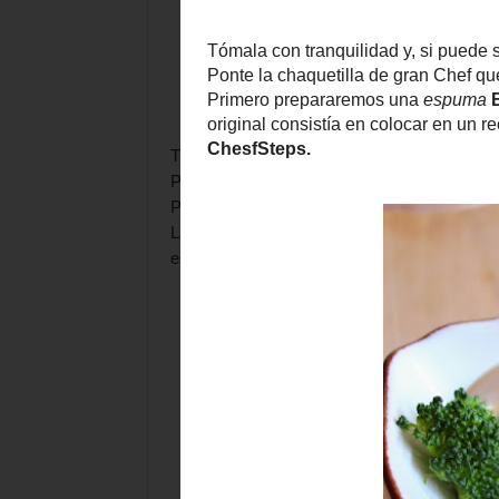
Tómala con tranquilidad y, si puede ser, con
Ponte la chaquetilla de gran Chef que tenemo
Primero prepararemos una
espuma
Bagna
C
La receta original consistía en colocar en un
estimados amigos de
ChesfSteps
.