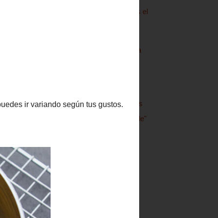
Crema de setas Ras el
hanout
Brownie "del cole"
Estrellas de amapola
Pan de Campoo
Bagna Cauda con
vegetales
Crema con palomitas
Carquinyolis "del Cole"
Gnocchi di zucca,
amaretti e sepia
Amaretti
►
septiembre
(8)
►
agosto
(15)
►
julio
(12)