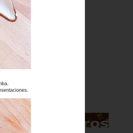
Indice
.