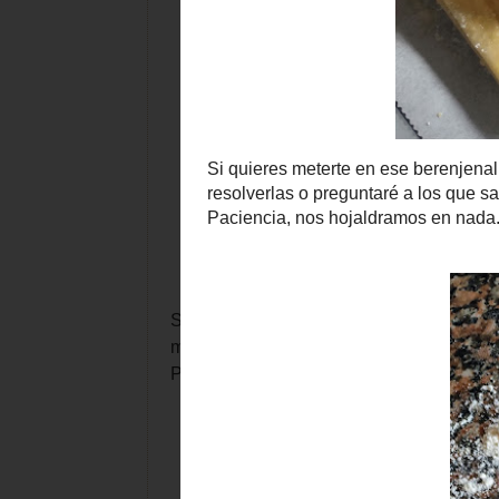
Si quieres meterte en ese berenjenal, sig
mensajes y trataré de resolverlas o pregu
Paciencia, nos hojaldramos en nada. ¿Te