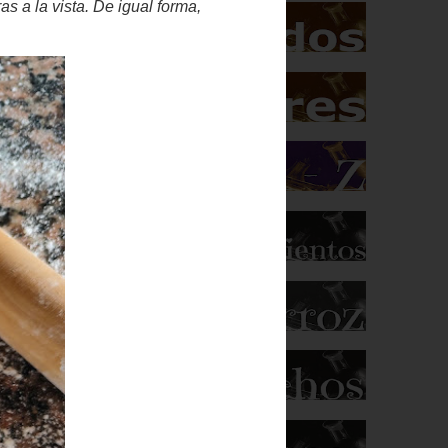
le.
as
y