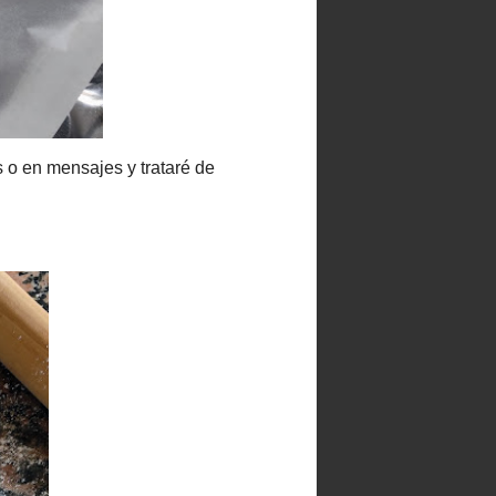
Seguidores
100 cafés y 2000
Paracetamoles
n