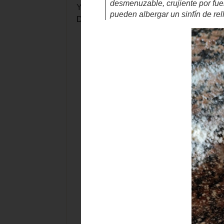
Y llegó el día del hojaldre. En la Escuela
Debemos darnos prisa, que llegan los cal
Las masas hojaldradas son muy valo
Con una masa desmenuzable,
cruji
seductoras a la vista. De igual forma, 