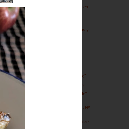
Palmeritas - For Torpes
Nº 234
Milhojas - Napoleón
Crema de espárragos y
Halloumi
Hojaldre con crema
pastelera y frutas
Hojaldre "del Cole"
(Introducción)
Brownie mousse de
chocolate "del Cole"
Garbanzos estofados
Vanilla Cake "del Cole"
Tortitas de acelga y
queso - For Torpes Nº
233
Lubina a la mantequilla -
For Torpes Nº 232