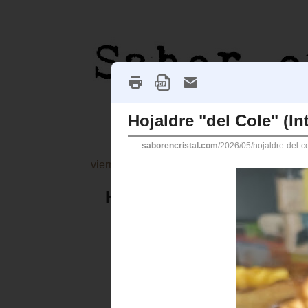
viernes, 15 de mayo de 2026
Hojaldre "del Cole" (Intr