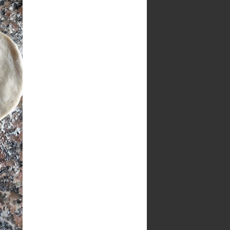
Blog recomendado
Archivo del blog
▼
2026
(46)
►
julio
(8)
►
junio
(9)
▼
mayo
(11)
Rape en salsa