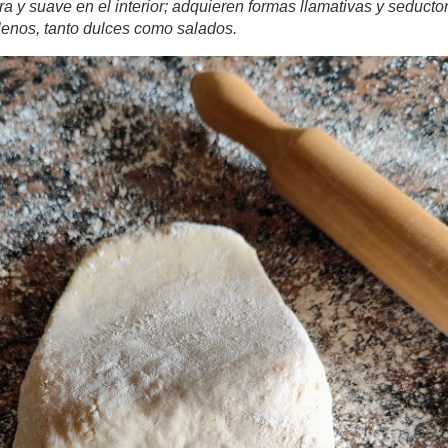
,
"
fer pasta de full
" o "hacer hojaldre".
ores y la cosa se complica.
radas por el consumidor, ya que
ofrecen una experiencia inolvidab
ente por fuera y suave en el interior; adquieren formas llamativ
pueden albergar un sinfín de
rellenos, tanto dulces como salados.